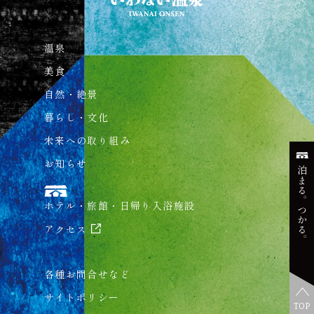
温泉
美食
自然・絶景
暮らし・文化
未来への取り組み
お知らせ
泊まる。つかる。
ホテル・旅館・日帰り入浴施設
アクセス
各種お問合せなど
サイトポリシー
TOP