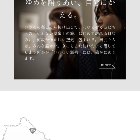
ゆめを語りあい、自分にか
える。
いつもの毎日から抜け出して、心ゆるせる友だち
との「いわない温泉」の旅。はじめて訪れる町な
のに、何故か懐かしい空気に包まれる。出会う人
は、みんな温かい。きっとまた訪れたいと感じて
しまう何かが「いわない温泉」には、確かにあり
ます。
more