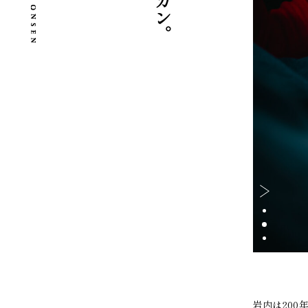
岩内郷土館
岩内は20