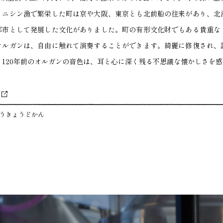
。ニシン漁で繁栄した町は京や大阪、東京とも北前船の往来があり、北
都市として発展した文化がありました。町の有形文化財でもある貴重な
オルガンは、自由に触れて演奏することができます。綺麗に修復され、
う120年前のオルガンの音色は、耳と心に深く残る不思議な懐かしさを
うきょうどかん