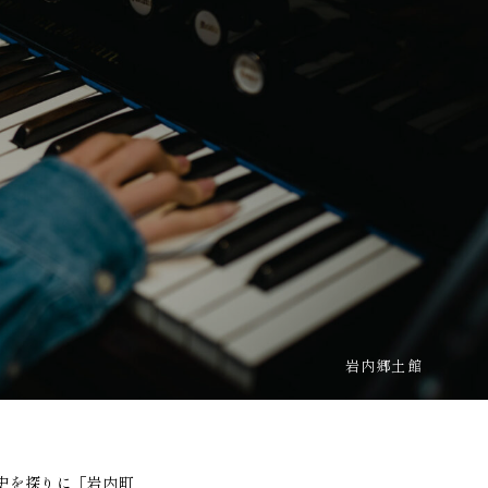
岩内郷土館
史を探りに「岩内町