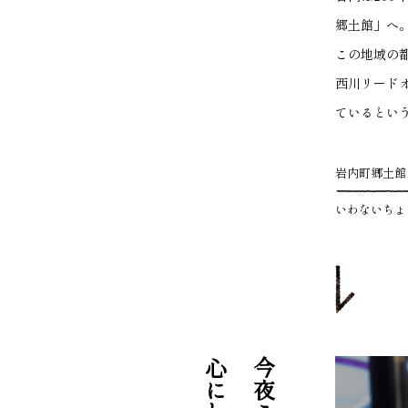
郷土館」へ
この地域の
西川リード
ているとい
岩内町郷土館
いわないちょ