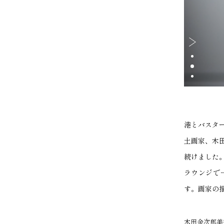
木田金次郎美術館
港とバスタ
土画家、木
続けました
ラウンジで
す。画家の
木田金次郎美