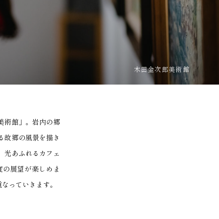
木田金次郎美術館
美術館」。岩内の郷
る故郷の風景を描き
。光あふれるカフェ
度の展望が楽しめま
重なっていきます。