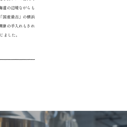
海道の辺境ながらも
「国産最古」の横浜
調律の手入れもされ
感じました。