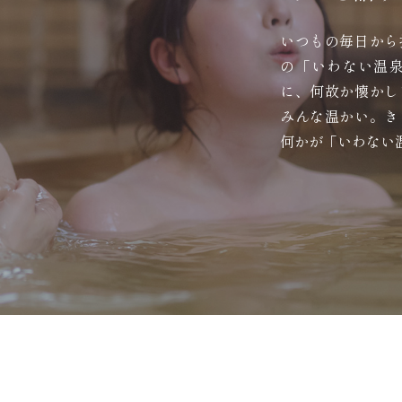
いつもの毎日から
の「いわない温
に、何故か懐かし
みんな温かい。き
何かが「いわない