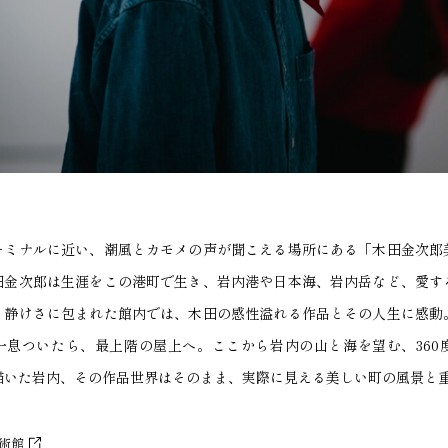
ーミナルに近い、潮風とカモメの声が聞こえる場所にある「木田金次郎
田金次郎は生涯をこの港町で生き、岩内港や日本海、岩内岳など、愛す
。静けさに包まれた館内では、木田の感性溢れる作品とその人生に感動
一息ついたら、最上階の屋上へ。ここから岩内の山と海を望む、360
描いた岩内、その作品世界はそのまま、実際に見える美しい町の風景と
術館