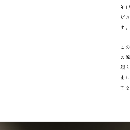
年
だ
す
こ
の
顔
ま
て