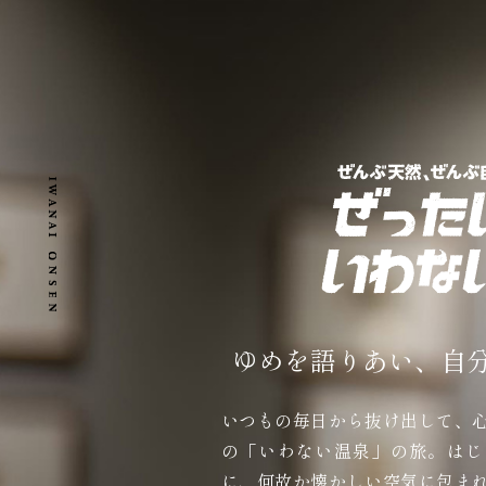
ゆめを語りあい、自
いつもの毎日から抜け出して、
の「いわない温泉」の旅。はじ
に、何故か懐かしい空気に包ま