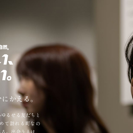
分にかえる。
心ゆるせる友だちと
めて訪れる町なの
れる。出会う人は、