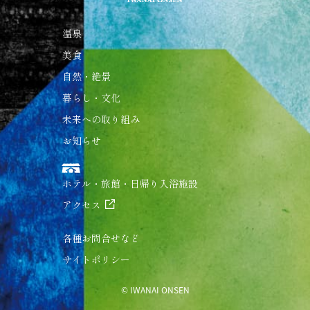
温泉
美食
自然・絶景
暮らし・文化
未来への取り組み
お知らせ
ホテル・旅館・日帰り入浴施設
アクセス
各種お問合せなど
サイトポリシー
© IWANAI ONSEN